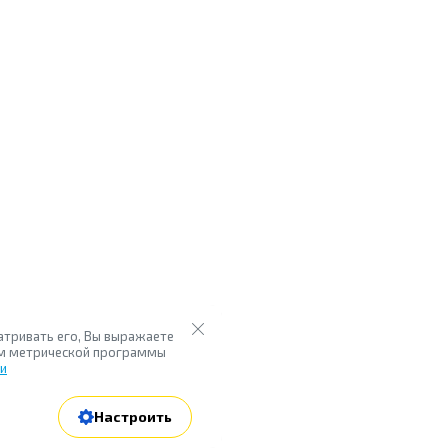
атривать его, Вы выражаете
ием метрической программы
ки
Настроить