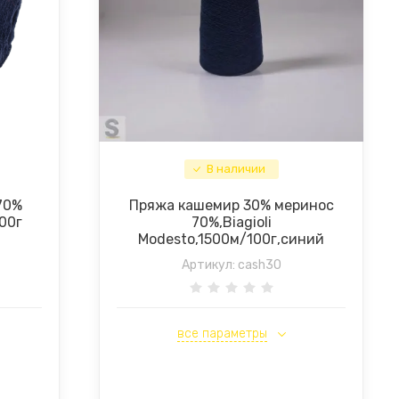
В наличии
70%
Пряжа кашемир 30% меринос
100г
70%,Biagioli
Modesto,1500м/100г,синий
Артикул:
cash30
все параметры