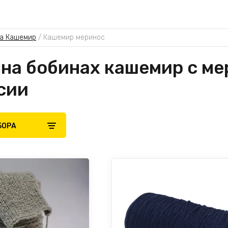
а Кашемир
 / 
Кашемир меринос
на бобинах кашемир с ме
сии
БОРА