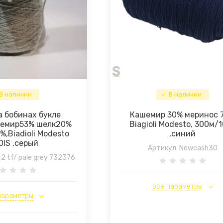
В наличии
В наличии
а бобинах букле
Кашемир 30% меринос 
шемир53% шелк20%
Biagioli Modesto, 300м/
,Biadioli Modesto
,синий
OIS ,серый
Артикул:
Newcash30
×2 tf/ pale grey 732376
все параметры
параметры