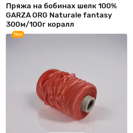
Пряжа на бобинах шелк 100%
Кашемир мохер
Пряжа меринос кардный Safil
GARZA ORG Naturale fantasy
Кашемир полиамид
Меринос як
300м/100г коралл
Кашемир хлопок
New