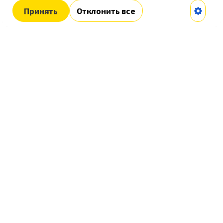
Принять
Отклонить все
Интернет-магазин стоковой
пряжи и товаров для вязания
Контакты и соцсети
+7 (917) 598-35-04
ciao@soliento.ru