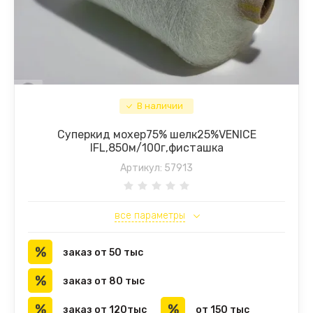
В наличии
Суперкид мохер75% шелк25%VENICE
IFL,850м/100г,фисташка
Артикул:
57913
все параметры
заказ от 50 тыс
заказ от 80 тыс
заказ от 120тыс
от 150 тыс