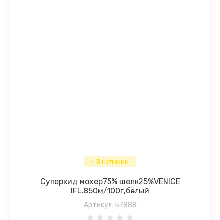
В наличии
Суперкид мохер75% шелк25%VENICE
IFL,850м/100г,белый
Артикул:
57888