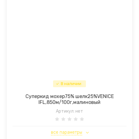
В наличии
Суперкид мохер75% шелк25%VENICE
IFL,850м/100г,малиновый
Артикул:
нет
все параметры