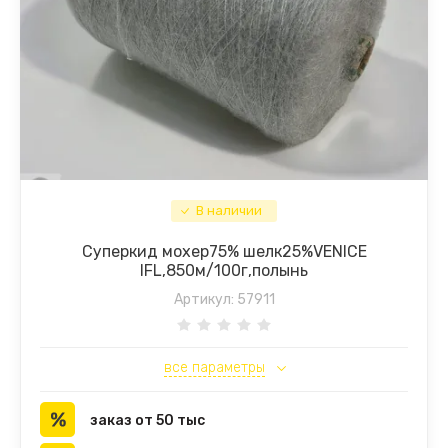
В наличии
Суперкид мохер75% шелк25%VENICE
IFL,850м/100г,полынь
Артикул:
57911
все параметры
заказ от 50 тыс