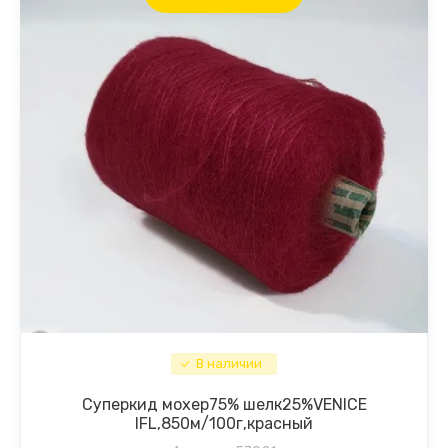
В наличии
Суперкид мохер75% шелк25%VENICE
IFL,850м/100г,красный