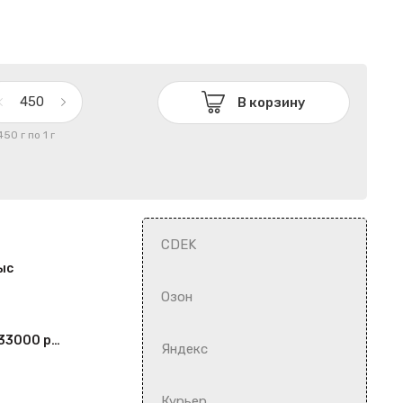
В корзину
450 г по 1 г
CDEK
ыс
Озон
На заказ от 33000 рублей
Яндекс
Курьер