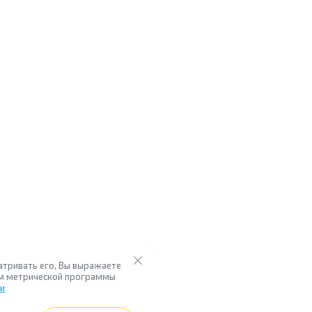
атривать его, Вы выражаете
ием метрической программы
ки