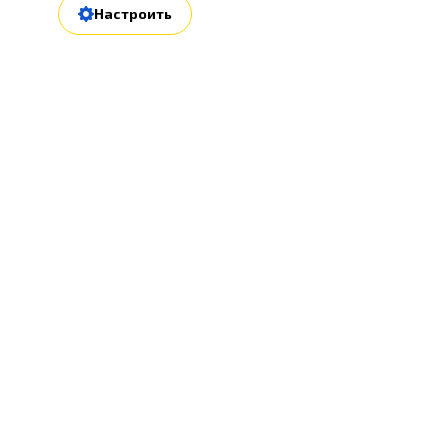
Настроить
е ссылки
Контакты и соцс
я
+7 (917) 598-35-04
ании
ciao@soliento.ru
 и доставка
ты
ая информация