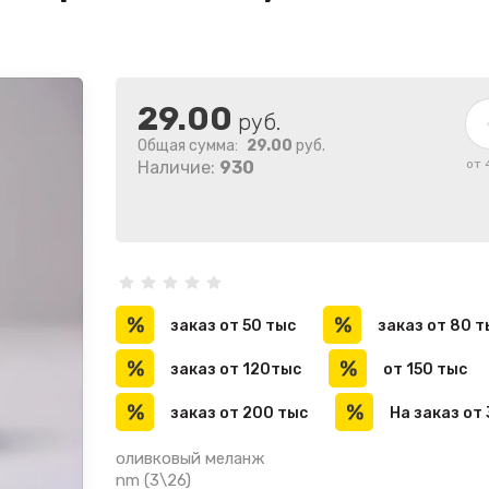
29.00
руб.
Общая сумма:
29.00
руб.
от 
Наличие:
930
заказ от 50 тыс
заказ от 80 т
заказ от 120тыс
от 150 тыс
заказ от 200 тыс
оливковый меланж
nm (3\26)