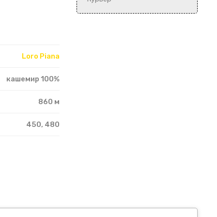
Loro Pianа
кашемир 100%
860 м
450, 480