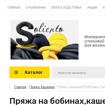
ГЛАВНАЯ
О КОМПАНИИ
ОПЛАТА И ДОСТАВКА
АКЦИИ
К
Интернет
стоковой
для вязан
Каталог
Главная
 / 
Пряжа Кашемир
 / 
Пряжа кашемир100%,Baby Cash
Пряжа на бобинах,каш