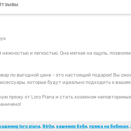
Отзывы
пух
 нежностью и легкостью. Она мягкая на ощупь, позвол
вар по выгодной цене - это настоящий подарок! Вы смо
аксессуары, которые будут идеально подходить к ваше
ую пряжу от Loro Piana и стать хозяином неповторимых
раничено!
кашемир loro piana
,
860м
,
кашемир бэби
,
пряжа на бобинах
,