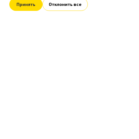
Принять
Отклонить все
Быстры
Главна
О комп
Оплата
Интернет-магазин стоковой
Акции
пряжи и товаров для вязания
Контак
Полезн